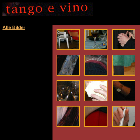
Alle Bilder